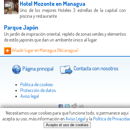
Hotel Mozonte en Managua
Uno de los mejores Hoteles 3 estrellas de la capital con
piscina y restaurante
Parque Japón
Un jardín de inspiración oriental, repleto de zonas verdes y elementos
de estilo japonés que dan un ambiente único al lugar.
Añadir lugar en Managua (Nicaragua)
Página principal
Contacta con nosotros
Politica de cookies
Protección de datos
Aviso legal
Necesitamos usar cookies para que funcione todo, si permanece aquí
Copyright © 2005-2026
Viajeteca.com
-
info@Viajeteca.com
acepta su uso, más información en
Aviso Legal
y la
Política de Privacida
Acepto el uso de cookies