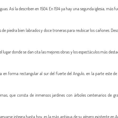
as. Así la describen en 1504. En 1514 ya hay una segunda iglesia, más fun
ares de piedra bien labrados y doce troneras para reubicar los cañones. Des
l lugar donde se dan cita las mejores obras y los espectáculos más destac
 en forma rectangular al sur del Fuerte del Angulo, en la parte este de
ternas, que consta de inmensos jardines con árboles centenarios de g
ervarse integra hasta hoy, es la más antigua de su género existente en 