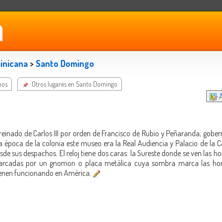
inicana
>
Santo Domingo
nos
Otros lugares en Santo Domingo
A
l reinado de Carlos III por orden de Francisco de Rubio y Peñaranda, gobe
a época de la colonia este museo era la Real Audiencia y Palacio de la Ca
sde sus despachos. El reloj tiene dos caras: la Sureste donde se ven las 
 marcadas por un gnomon o placa metálica cuya sombra marca las hora
tienen funcionando en América.