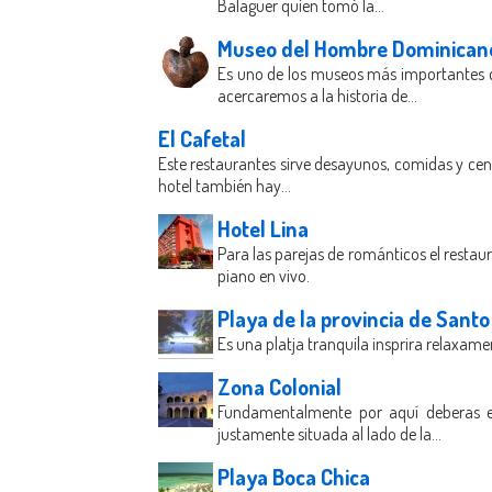
Balaguer quien tomó la...
Museo del Hombre Dominican
Es uno de los museos más importantes d
acercaremos a la historia de...
El Cafetal
Este restaurantes sirve desayunos, comidas y ce
hotel también hay...
Hotel Lina
Para las parejas de románticos el resta
piano en vivo.
Playa de la provincia de Sant
Es una platja tranquila insprira relaxam
Zona Colonial
Fundamentalmente por aquí deberas e
justamente situada al lado de la...
Playa Boca Chica