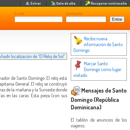
Entrar
Date de alta
Recuperar contraseña
E-mail
Contraseña
Recibe nueva
información de Santo
Domingo
ñadir localización de “El Reloj de Sol”
Marcar Santo
Domingo como lugar
visitado
rnador de Santo Domingo. El reloj está
pitanía General. El reloj se construyó
Mensajes de Santo
horas de la mañana y la Suroeste donde
s en las caras. Esta pieza (con sus
Domingo (República
Dominicana)
El tablón de anuncios de los
viajeros.