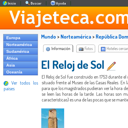
Inicio
Buscar
Ayuda
Mundo
>
Norteamérica
>
República Dom
Europa
Norteamérica
Información
Fotos
Hoteles cerca
Sudamérica
África
El Reloj de Sol
Asia
Oceanía
El Reloj de Sol fue construido en 1753 durante e
situado frente al Museo de las Casas Reales. En l
Ver todos los
para que los magistrados pudieran ver la hora de
países
se leen las horas de la tarde. Las horas son
características) es una de las pocas que se man