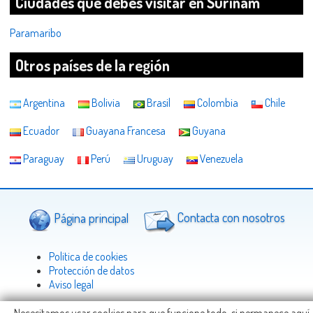
Ciudades que debes visitar en Surinam
Paramaribo
Otros países de la región
Argentina
Bolivia
Brasil
Colombia
Chile
Ecuador
Guayana Francesa
Guyana
Paraguay
Perú
Uruguay
Venezuela
Página principal
Contacta con nosotros
Politica de cookies
Protección de datos
Aviso legal