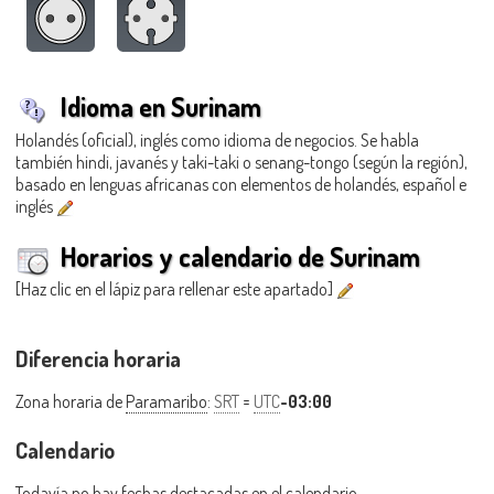
Idioma en Surinam
Holandés (oficial), inglés como idioma de negocios. Se habla
también hindi, javanés y taki-taki o senang-tongo (según la región),
basado en lenguas africanas con elementos de holandés, español e
inglés
Horarios y calendario de Surinam
[Haz clic en el lápiz para rellenar este apartado]
Diferencia horaria
Zona horaria de
Paramaribo
:
SRT
=
UTC
-03:00
Calendario
Todavía no hay fechas destacadas en el calendario.