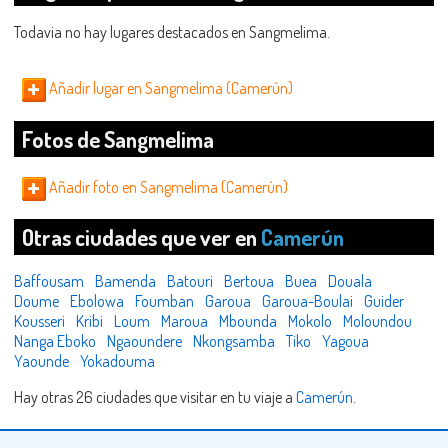
Todavia no hay lugares destacados en Sangmelima.
Añadir lugar en Sangmelima (Camerún)
Fotos de Sangmelima
Añadir foto en Sangmelima (Camerún)
Otras ciudades que ver en
Camerún
Baffousam
Bamenda
Batouri
Bertoua
Buea
Douala
Doume
Ebolowa
Foumban
Garoua
Garoua-Boulai
Guider
Kousseri
Kribi
Loum
Maroua
Mbounda
Mokolo
Moloundou
Nanga Eboko
Ngaoundere
Nkongsamba
Tiko
Yagoua
Yaounde
Yokadouma
Hay otras 26 ciudades que visitar en tu viaje a
Camerún
.