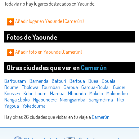
Todavia no hay lugares destacados en Yaounde.
Añadir lugar en Yaounde (Camerún)
Fotos de Yaounde
Añadir foto en Yaounde (Camerún)
Otras ciudades que ver en
Camerún
Baffousam
Bamenda
Batouri
Bertoua
Buea
Douala
Doume
Ebolowa
Foumban
Garoua
Garoua-Boulai
Guider
Kousseri
Kribi
Loum
Maroua
Mbounda
Mokolo
Moloundou
Nanga Eboko
Ngaoundere
Nkongsamba
Sangmelima
Tiko
Yagoua
Yokadouma
Hay otras 26 ciudades que visitar en tu viaje a
Camerún
.