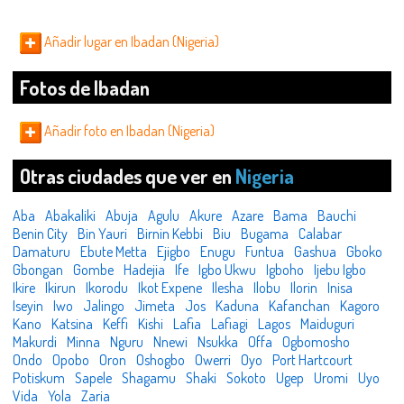
Añadir lugar en Ibadan (Nigeria)
Fotos de Ibadan
Añadir foto en Ibadan (Nigeria)
Otras ciudades que ver en
Nigeria
Aba
Abakaliki
Abuja
Agulu
Akure
Azare
Bama
Bauchi
Benin City
Bin Yauri
Birnin Kebbi
Biu
Bugama
Calabar
Damaturu
Ebute Metta
Ejigbo
Enugu
Funtua
Gashua
Gboko
Gbongan
Gombe
Hadejia
Ife
Igbo Ukwu
Igboho
Ijebu Igbo
Ikire
Ikirun
Ikorodu
Ikot Expene
Ilesha
Ilobu
Ilorin
Inisa
Iseyin
Iwo
Jalingo
Jimeta
Jos
Kaduna
Kafanchan
Kagoro
Kano
Katsina
Keffi
Kishi
Lafia
Lafiagi
Lagos
Maiduguri
Makurdi
Minna
Nguru
Nnewi
Nsukka
Offa
Ogbomosho
Ondo
Opobo
Oron
Oshogbo
Owerri
Oyo
Port Hartcourt
Potiskum
Sapele
Shagamu
Shaki
Sokoto
Ugep
Uromi
Uyo
Vida
Yola
Zaria