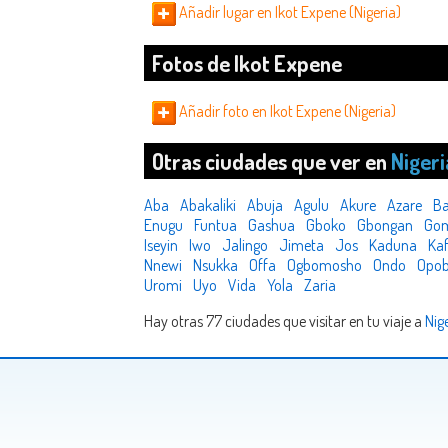
Añadir lugar en Ikot Expene (Nigeria)
Fotos de Ikot Expene
Añadir foto en Ikot Expene (Nigeria)
Otras ciudades que ver en
Nigeri
Aba
Abakaliki
Abuja
Agulu
Akure
Azare
B
Enugu
Funtua
Gashua
Gboko
Gbongan
Go
Iseyin
Iwo
Jalingo
Jimeta
Jos
Kaduna
Ka
Nnewi
Nsukka
Offa
Ogbomosho
Ondo
Opo
Uromi
Uyo
Vida
Yola
Zaria
Hay otras 77 ciudades que visitar en tu viaje a
Nig