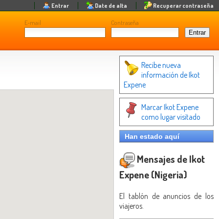
Entrar
Date de alta
Recuperar contraseña
E-mail
Contraseña
Recibe nueva
información de Ikot
Expene
Marcar Ikot Expene
como lugar visitado
Han estado aquí
Mensajes de Ikot
Expene (Nigeria)
El tablón de anuncios de los
viajeros.