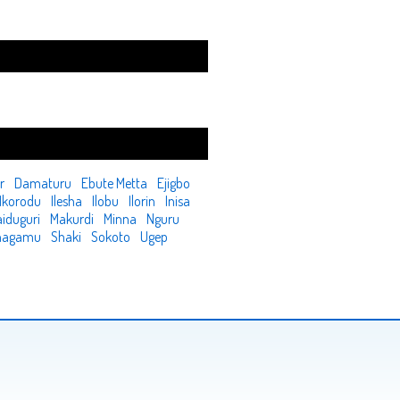
r
Damaturu
Ebute Metta
Ejigbo
Ikorodu
Ilesha
Ilobu
Ilorin
Inisa
iduguri
Makurdi
Minna
Nguru
hagamu
Shaki
Sokoto
Ugep