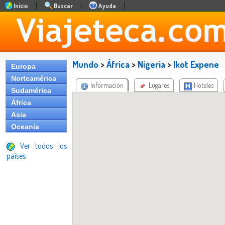
Inicio
Buscar
Ayuda
Mundo
>
África
>
Nigeria
>
Ikot Expene
Europa
Norteamérica
Información
Lugares
Hoteles
Sudamérica
África
Asia
Oceanía
Ver todos los
países