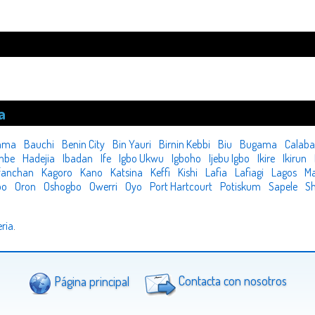
a
ama
Bauchi
Benin City
Bin Yauri
Birnin Kebbi
Biu
Bugama
Calaba
mbe
Hadejia
Ibadan
Ife
Igbo Ukwu
Igboho
Ijebu Igbo
Ikire
Ikirun
fanchan
Kagoro
Kano
Katsina
Keffi
Kishi
Lafia
Lafiagi
Lagos
Ma
bo
Oron
Oshogbo
Owerri
Oyo
Port Hartcourt
Potiskum
Sapele
S
eria
.
Página principal
Contacta con nosotros