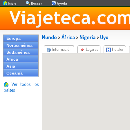
Inicio
Buscar
Ayuda
Mundo
>
África
>
Nigeria
>
Uyo
Europa
Norteamérica
Información
Lugares
Hoteles
Sudamérica
África
Asia
Oceanía
Ver todos los
países