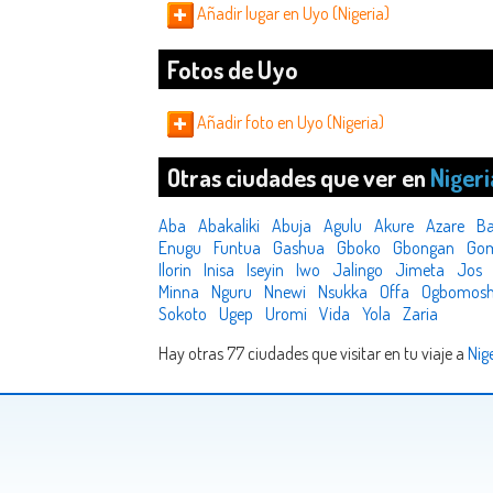
Añadir lugar en Uyo (Nigeria)
Fotos de Uyo
Añadir foto en Uyo (Nigeria)
Otras ciudades que ver en
Nigeri
Aba
Abakaliki
Abuja
Agulu
Akure
Azare
B
Enugu
Funtua
Gashua
Gboko
Gbongan
Go
Ilorin
Inisa
Iseyin
Iwo
Jalingo
Jimeta
Jos
Minna
Nguru
Nnewi
Nsukka
Offa
Ogbomos
Sokoto
Ugep
Uromi
Vida
Yola
Zaria
Hay otras 77 ciudades que visitar en tu viaje a
Nig