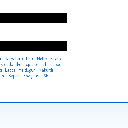
r
Damaturu
Ebute Metta
Ejigbo
Ikorodu
Ikot Expene
Ilesha
Ilobu
gi
Lagos
Maiduguri
Makurdi
kum
Sapele
Shagamu
Shaki