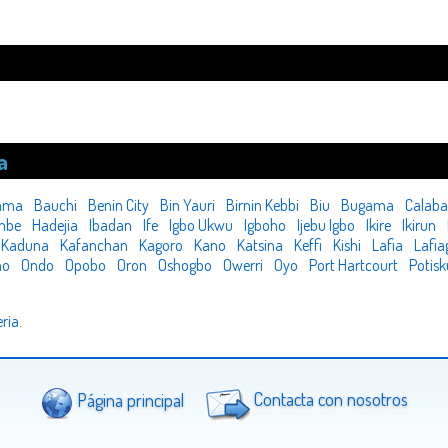
a
ama
Bauchi
Benin City
Bin Yauri
Birnin Kebbi
Biu
Bugama
Calaba
mbe
Hadejia
Ibadan
Ife
Igbo Ukwu
Igboho
Ijebu Igbo
Ikire
Ikirun
Kaduna
Kafanchan
Kagoro
Kano
Katsina
Keffi
Kishi
Lafia
Lafia
ho
Ondo
Opobo
Oron
Oshogbo
Owerri
Oyo
Port Hartcourt
Potis
eria
.
Página principal
Contacta con nosotros