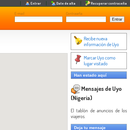
Entrar
Date de alta
Recuperar contraseña
E-mail
Contraseña
Recibe nueva
información de Uyo
Marcar Uyo como
lugar visitado
Han estado aquí
Mensajes de Uyo
(Nigeria)
El tablón de anuncios de los
viajeros.
Deja tu mensaje