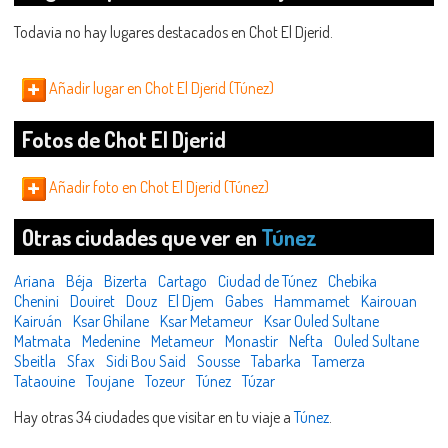
Todavia no hay lugares destacados en Chot El Djerid.
Añadir lugar en Chot El Djerid (Túnez)
Fotos de Chot El Djerid
Añadir foto en Chot El Djerid (Túnez)
Otras ciudades que ver en
Túnez
Ariana
Béja
Bizerta
Cartago
Ciudad de Túnez
Chebika
Chenini
Douiret
Douz
El Djem
Gabes
Hammamet
Kairouan
Kairuán
Ksar Ghilane
Ksar Metameur
Ksar Ouled Sultane
Matmata
Medenine
Metameur
Monastir
Nefta
Ouled Sultane
Sbeitla
Sfax
Sidi Bou Said
Sousse
Tabarka
Tamerza
Tataouine
Toujane
Tozeur
Túnez
Túzar
Hay otras 34 ciudades que visitar en tu viaje a
Túnez
.