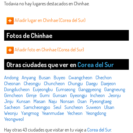
Todavia no hay lugares destacados en Chinhae.
Añadir lugar en Chinhae (Corea del Sur)
Fotos de Chinhae
Añadir foto en Chinhae (Corea del Sur)
Otras ciudades que ver en
Corea del Sur
Andong
Anyang
Busan
Buyeo
Cwangcheon
Chechon
Cheonan
Cheongju
Chuncheon
Chungju
Daegu
Daejeon
Dongducheon
Euijeongbu
Eumseong
Ganggyeong
Gangneung
Gimcheon
Gimje
Gumi
Gunsan
Gyeongju
Incheon
Jeonju
Jinju
Kunsan
Masan
Naju
Nonsan
Osan
Pyeongtaeg
Sacheon
Samcheongpo
Seul
Suncheon
Suweon
Ulsan
Weonju
Yangmog
Yeanmudae
Yecheon
Yeongdong
Yeongweol
Hay otras 43 ciudades que visitar en tu viaje a
Corea del Sur
.