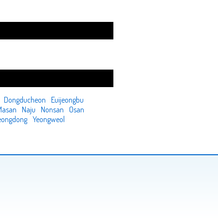
Dongducheon
Euijeongbu
Masan
Naju
Nonsan
Osan
eongdong
Yeongweol