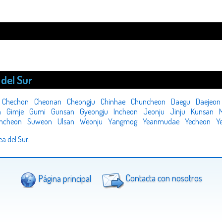
del Sur
Chechon
Cheonan
Cheongju
Chinhae
Chuncheon
Daegu
Daejeon
n
Gimje
Gumi
Gunsan
Gyeongju
Incheon
Jeonju
Jinju
Kunsan
ncheon
Suweon
Ulsan
Weonju
Yangmog
Yeanmudae
Yecheon
Y
ea del Sur
.
Página principal
Contacta con nosotros