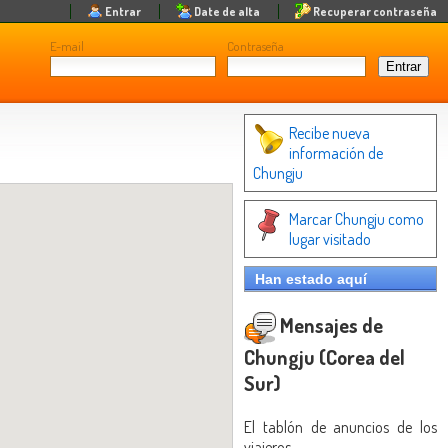
Entrar
Date de alta
Recuperar contraseña
E-mail
Contraseña
Recibe nueva
información de
Chungju
Marcar Chungju como
lugar visitado
Han estado aquí
Mensajes de
Chungju (Corea del
Sur)
El tablón de anuncios de los
viajeros.