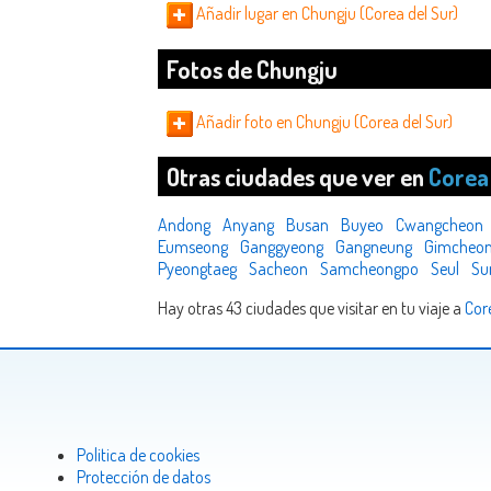
Añadir lugar en Chungju (Corea del Sur)
Fotos de Chungju
Añadir foto en Chungju (Corea del Sur)
Otras ciudades que ver en
Corea 
Andong
Anyang
Busan
Buyeo
Cwangcheon
Eumseong
Ganggyeong
Gangneung
Gimcheo
Pyeongtaeg
Sacheon
Samcheongpo
Seul
Su
Hay otras 43 ciudades que visitar en tu viaje a
Cor
Politica de cookies
Protección de datos