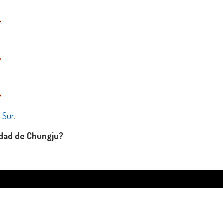
 Sur
.
udad de Chungju?