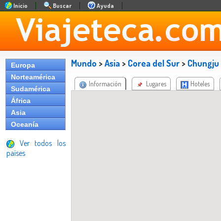
Inicio
Buscar
Ayuda
Mundo
>
Asia
>
Corea del Sur
>
Chungju
Europa
Norteamérica
Información
Lugares
Hoteles
Sudamérica
África
Asia
Oceanía
Ver todos los
países