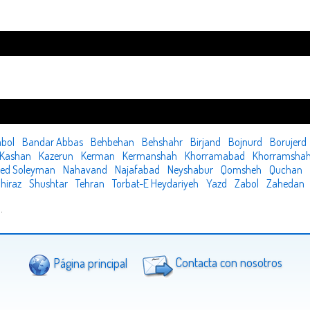
bol
Bandar Abbas
Behbehan
Behshahr
Birjand
Bojnurd
Borujerd
Kashan
Kazerun
Kerman
Kermanshah
Khorramabad
Khorramshah
jed Soleyman
Nahavand
Najafabad
Neyshabur
Qomsheh
Quchan
hiraz
Shushtar
Tehran
Torbat-E Heydariyeh
Yazd
Zabol
Zahedan
n
.
Página principal
Contacta con nosotros