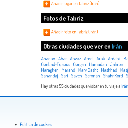
Añadir lugar en Tabriz (Irán)
Fotos de Tabriz
Añadir foto en Tabriz (Irán)
Otras ciudades que ver en
Irán
Abadan
Ahar
Ahvaz
Amol
Arak
Ardabil
Ba
Gonbad-Eqabus
Gorgan
Hamadan
Jahrom
Maraghen
Marand
Marv Dasht
Mashhad
Mas
Sanandaj
Sari
Saveh
Semnan
Shahr Kord
S
Hay otras 55 ciudades que visitar en tu viaje a
Irá
Politica de cookies