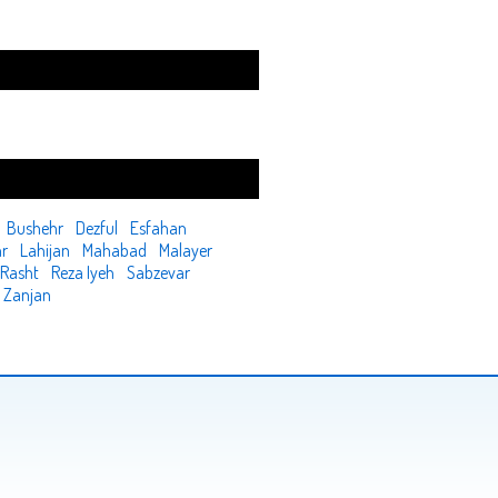
Bushehr
Dezful
Esfahan
r
Lahijan
Mahabad
Malayer
Rasht
Reza Iyeh
Sabzevar
Zanjan