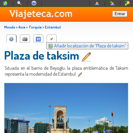
Mundo
>
Asia
>
Turquía
>
Estambul
Añadir localización de “Plaza de taksim”
Plaza de taksim
Situada en el barrio de Beyoglu, la plaza emblemática de Taksim
representa la modernidad de Estambul.