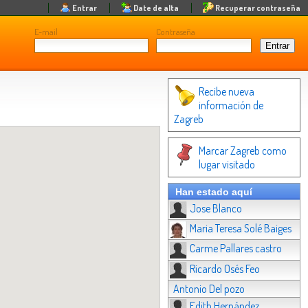
Entrar
Date de alta
Recuperar contraseña
E-mail
Contraseña
Recibe nueva
información de
Zagreb
Marcar Zagreb como
lugar visitado
Han estado aquí
Jose Blanco
Maria Teresa Solé Baiges
Carme Pallares castro
Ricardo Osés Feo
Antonio Del pozo
Edith Hernández