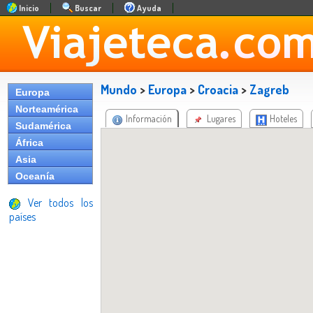
Inicio
Buscar
Ayuda
Mundo
>
Europa
>
Croacia
>
Zagreb
Europa
Norteamérica
Información
Lugares
Hoteles
Sudamérica
África
Asia
Oceanía
Ver todos los
países