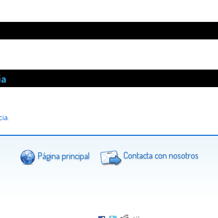
ia
cia
.
Página principal
Contacta con nosotros