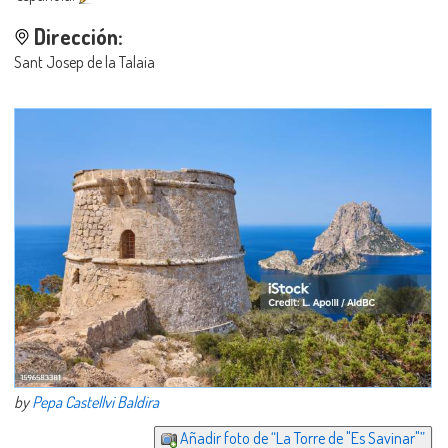
Dirección:
Sant Josep de la Talaia
by
Pepa Castellvi Baldira
Añadir foto de “La Torre de "Es Savinar"”