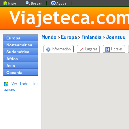
Inicio
Buscar
Ayuda
Mundo
>
Europa
>
Finlandia
>
Joensuu
Europa
Norteamérica
Información
Lugares
Hoteles
Sudamérica
África
Asia
Oceanía
Ver todos los
países