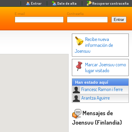
Entrar
Date de alta
Recuperar contraseña
E-mail
Contraseña
Recibe nueva
información de
Joensuu
Marcar Joensuu como
lugar visitado
Han estado aquí
Francesc Ramon i ferre
Arantza Aguirre
Mensajes de
Joensuu (Finlandia)