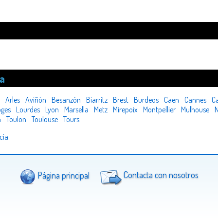
ia
Arles
Aviñón
Besanzón
Biarritz
Brest
Burdeos
Caen
Cannes
C
oges
Lourdes
Lyon
Marsella
Metz
Mirepoix
Montpellier
Mulhouse
n
Toulon
Toulouse
Tours
cia
.
Página principal
Contacta con nosotros