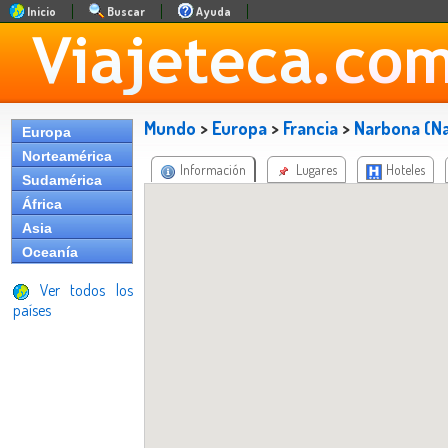
Inicio
Buscar
Ayuda
Mundo
>
Europa
>
Francia
>
Narbona (N
Europa
Norteamérica
Información
Lugares
Hoteles
Sudamérica
África
Asia
Oceanía
Ver todos los
países