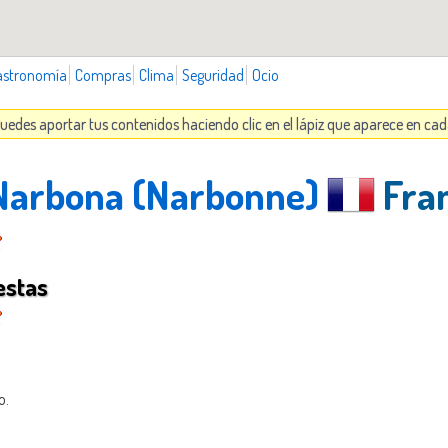
astronomía
Compras
Clima
Seguridad
Ocio
uedes aportar tus contenidos haciendo clic en el lápiz que aparece en ca
 Narbona (Narbonne)
Fran
estas
o.