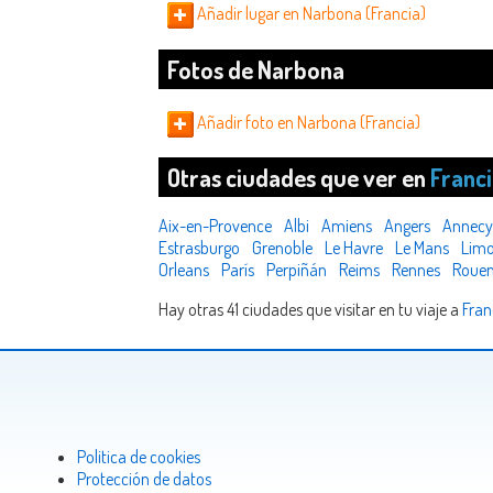
Añadir lugar en Narbona (Francia)
Fotos de Narbona
Añadir foto en Narbona (Francia)
Otras ciudades que ver en
Franc
Aix-en-Provence
Albi
Amiens
Angers
Annecy
Estrasburgo
Grenoble
Le Havre
Le Mans
Lim
Orleans
París
Perpiñán
Reims
Rennes
Roue
Hay otras 41 ciudades que visitar en tu viaje a
Fran
Politica de cookies
Protección de datos