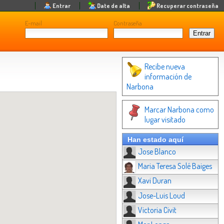
Entrar
Date de alta
Recuperar contraseña
E-mail
Contraseña
Recibe nueva
información de
Narbona
Marcar Narbona como
lugar visitado
Han estado aquí
Jose Blanco
Maria Teresa Solé Baiges
Xavi Duran
Jose-Luis Loud
Victoria Civit