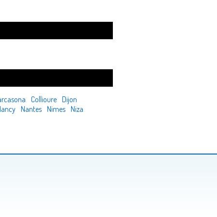
arcasona
Collioure
Dijon
Nancy
Nantes
Nimes
Niza