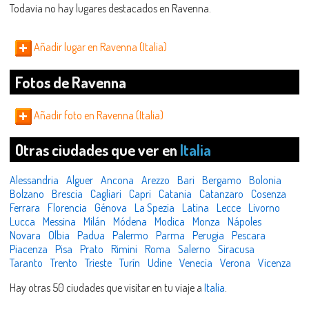
Todavia no hay lugares destacados en Ravenna.
Añadir lugar en Ravenna (Italia)
Fotos de Ravenna
Añadir foto en Ravenna (Italia)
Otras ciudades que ver en
Italia
Alessandria
Alguer
Ancona
Arezzo
Bari
Bergamo
Bolonia
Bolzano
Brescia
Cagliari
Capri
Catania
Catanzaro
Cosenza
Ferrara
Florencia
Génova
La Spezia
Latina
Lecce
Livorno
Lucca
Messina
Milán
Módena
Modica
Monza
Nápoles
Novara
Olbia
Padua
Palermo
Parma
Perugia
Pescara
Piacenza
Pisa
Prato
Rimini
Roma
Salerno
Siracusa
Taranto
Trento
Trieste
Turín
Udine
Venecia
Verona
Vicenza
Hay otras 50 ciudades que visitar en tu viaje a
Italia
.