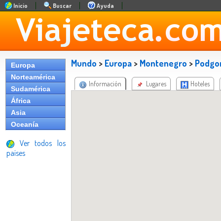
Inicio
Buscar
Ayuda
Mundo
>
Europa
>
Montenegro
>
Podgor
Europa
Norteamérica
Información
Lugares
Hoteles
Sudamérica
África
Asia
Oceanía
Ver todos los
países