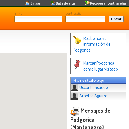
Entrar
Date de alta
Recuperar contraseña
E-mail
Contraseña
Recibe nueva
información de
Podgorica
Marcar Podgorica
como lugar visitado
Han estado aquí
Oscar Lansaque
Arantza Aguirre
Mensajes de
Podgorica
(Montenegro)