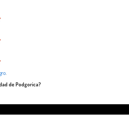
gro
.
udad de Podgorica?