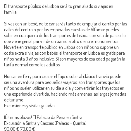
El transporte público de Lisboa será tu gran aliado si viajas en
familia:
Si vas con un bebé, no te cansarás tanto de empujar el carrito por las
calles del centro o por las empinadas cuestas de Alfama: puedes
subir en cualquiera de los transportes de Lisboa con silla de paseo, lo
que viene genial para ir de un barrio a otro o entre monumentos.
Moverte en transporte público en Lisboa con niños no supone un
coste extra si viajas con bebés: el transporte en Lisboa es gratis para
niños hasta 3 años inclusive. Si son mayores de esa edad pagarán la
tarifa normal como los adultos.
Montar en ferry para cruzar el Tajo o subir al clásico tranvía puede
ser una aventura para pequeños viajeros: son transportes que los
niños no suelen utilizar en su día a día y convertirán los trayectos en
una experiencia divertida, haciendo más amenas las largas jornadas
de turismo.
Excursiones y visitas guiadas
¡Últimas plazas! El Palacio da Pena en Sintra
Excursión a Sintra y Cascais (Palacio + Quinta)
90,00 € 79,00 €