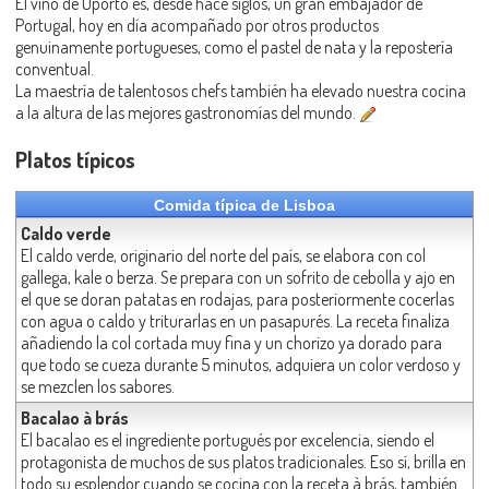
El vino de Oporto es, desde hace siglos, un gran embajador de
Portugal, hoy en día acompañado por otros productos
genuinamente portugueses, como el pastel de nata y la repostería
conventual.
La maestría de talentosos chefs también ha elevado nuestra cocina
a la altura de las mejores gastronomías del mundo.
Platos típicos
Comida típica de Lisboa
Caldo verde
El caldo verde, originario del norte del país, se elabora con col
gallega, kale o berza. Se prepara con un sofrito de cebolla y ajo en
el que se doran patatas en rodajas, para posteriormente cocerlas
con agua o caldo y triturarlas en un pasapurés. La receta finaliza
añadiendo la col cortada muy fina y un chorizo ya dorado para
que todo se cueza durante 5 minutos, adquiera un color verdoso y
se mezclen los sabores.
Bacalao à brás
El bacalao es el ingrediente portugués por excelencia, siendo el
protagonista de muchos de sus platos tradicionales. Eso sí, brilla en
todo su esplendor cuando se cocina con la receta à brás, también