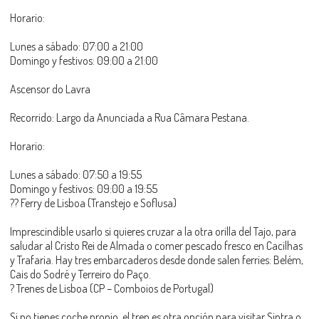
Horario:
Lunes a sábado: 07:00 a 21:00
Domingo y festivos: 09:00 a 21:00
Ascensor do Lavra
Recorrido: Largo da Anunciada a Rua Câmara Pestana.
Horario:
Lunes a sábado: 07:50 a 19:55
Domingo y festivos: 09:00 a 19:55
?? Ferry de Lisboa (Transtejo e Soflusa)
Imprescindible usarlo si quieres cruzar a la otra orilla del Tajo, para
saludar al Cristo Rei de Almada o comer pescado fresco en Cacilhas
y Trafaria. Hay tres embarcaderos desde donde salen ferries: Belém,
Cais do Sodré y Terreiro do Paço.
? Trenes de Lisboa (CP – Comboios de Portugal)
Si no tienes coche propio, el tren es otra opción para visitar Sintra o