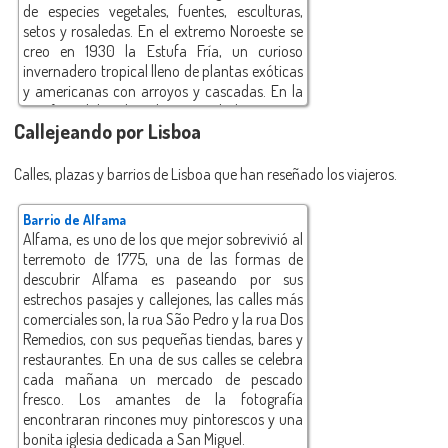
de especies vegetales, fuentes, esculturas,
setos y rosaledas. En el extremo Noroeste se
creo en 1930 la Estufa Fría, un curioso
invernadero tropical lleno de plantas exóticas
y americanas con arroyos y cascadas. En la
Estufa Cálida, el jardín acristalado encierra
Callejeando por Lisboa
una copiosa vegetación con estanques de
nenúfares, cactus y pajareras de aves
tropicales.
Calles, plazas y barrios de Lisboa que han reseñado los viajeros.
Barrio de Alfama
Alfama, es uno de los que mejor sobrevivió al
terremoto de 1775, una de las formas de
descubrir Alfama es paseando por sus
estrechos pasajes y callejones, las calles más
comerciales son, la rua São Pedro y la rua Dos
Remedios, con sus pequeñas tiendas, bares y
restaurantes. En una de sus calles se celebra
cada mañana un mercado de pescado
fresco. Los amantes de la fotografía
encontraran rincones muy pintorescos y una
bonita iglesia dedicada a San Miguel.