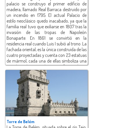
palacio se construyo el primer edificio de
madera, llamado Real Barraca destruido por
un incendio en 1795. El actual Palacio de
estilo neoclásico quedo inacabado, ya que la
familia real tuvo que exiliarse en 1807 tras la
invasión de las tropas de Napoleón
Bonaparte. En 1861 se convirtió en la
residencia real cuando Luis I subió al trono .La
fachada oriental, es la única construida de las
cuatro proyectadas y cuenta con 23 estatuas
de mármol, cada una de ellas simboliza una
virtud.En el interior los magníficos salones
están ricamente decorados, con muebles
estilo Luis XVI y XVI, con magníficos tapices,
alfombras, porcelanas y pinturas de gran
valor. Actualmente , en el Palacio Nacional de
Ajuda de celebran las ceremonias más
significativas relacionadas con la Presidencia
de la República. También es la sede de la
Biblioteca nacional de Ajuda y Ministerio de
Cultura.
Torre de Belém
La Torre de Belém, situada sobre el río Tajo,