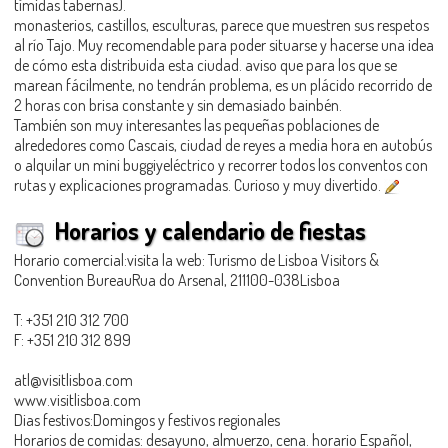
tímidas tabernas).
monasterios, castillos, esculturas, parece que muestren sus respetos
al río Tajo. Muy recomendable para poder situarse y hacerse una idea
de cómo esta distribuida esta ciudad. aviso que para los que se
marean fácilmente, no tendrán problema, es un plácido recorrido de
2 horas con brisa constante y sin demasiado bainbén.
También son muy interesantes las pequeñas poblaciones de
alrededores como Cascais, ciudad de reyes a media hora en autobús
o alquilar un mini buggiyeléctrico y recorrer todos los conventos con
rutas y explicaciones programadas. Curioso y muy divertido.
Horarios y calendario de fiestas
Horario comercial:visita la web: Turismo de Lisboa Visitors &
Convention BureauRua do Arsenal, 211100-038Lisboa
T: +351 210 312 700
F: +351 210 312 899
atl@visitlisboa.com
www.visitlisboa.com
Dias festivos:Domingos y festivos regionales
Horarios de comidas: desayuno, almuerzo, cena. horario Español,