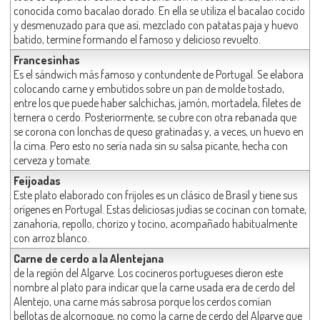
conocida como bacalao dorado. En ella se utiliza el bacalao cocido
y desmenuzado para que así, mezclado con patatas paja y huevo
batido, termine formando el famoso y delicioso revuelto.
Francesinhas
Es el sándwich más famoso y contundente de Portugal. Se elabora
colocando carne y embutidos sobre un pan de molde tostado,
entre los que puede haber salchichas, jamón, mortadela, filetes de
ternera o cerdo. Posteriormente, se cubre con otra rebanada que
se corona con lonchas de queso gratinadas y, a veces, un huevo en
la cima. Pero esto no sería nada sin su salsa picante, hecha con
cerveza y tomate.
Feijoadas
Este plato elaborado con frijoles es un clásico de Brasil y tiene sus
orígenes en Portugal. Estas deliciosas judías se cocinan con tomate,
zanahoria, repollo, chorizo y tocino, acompañado habitualmente
con arroz blanco.
Carne de cerdo a la Alentejana
de la región del Algarve. Los cocineros portugueses dieron este
nombre al plato para indicar que la carne usada era de cerdo del
Alentejo, una carne más sabrosa porque los cerdos comían
bellotas de alcornoque, no como la carne de cerdo del Algarve que