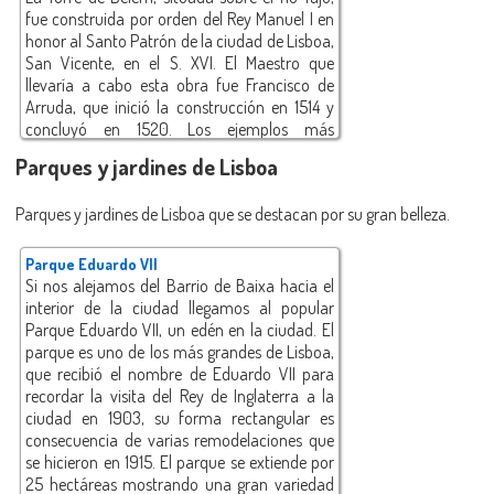
fue construida por orden del Rey Manuel I en
honor al Santo Patrón de la ciudad de Lisboa,
San Vicente, en el S. XVI. El Maestro que
llevaría a cabo esta obra fue Francisco de
Arruda, que inició la construcción en 1514 y
concluyó en 1520. Los ejemplos más
significativos de Arruda se aprecian en la
Parques y jardines de Lisboa
arquitectura, las delicadas formas y las
influencias orientales e islámicas, siendo las
Parques y jardines de Lisboa que se destacan por su gran belleza.
dos torres los ejemplos más claros de esta
influencia. La planta es cuadrangular y en
cada una de sus 5 plantas hay grandes
Parque Eduardo VII
salones, como el Salón de los reyes o el Salón
Si nos alejamos del Barrio de Baixa hacia el
del gobernador. En 1983 fue clasificada por la
interior de la ciudad llegamos al popular
UNESCO como Patrimonio Cultural de la
Parque Eduardo VII, un edén en la ciudad. El
Humanidad. En la misma zona puedes
parque es uno de los más grandes de Lisboa,
aprovechar para visitar el Monasterio de los
que recibió el nombre de Eduardo VII para
Jerónimos y el Monumento a los
recordar la visita del Rey de Inglaterra a la
Descubridores.
ciudad en 1903, su forma rectangular es
consecuencia de varias remodelaciones que
se hicieron en 1915. El parque se extiende por
25 hectáreas mostrando una gran variedad