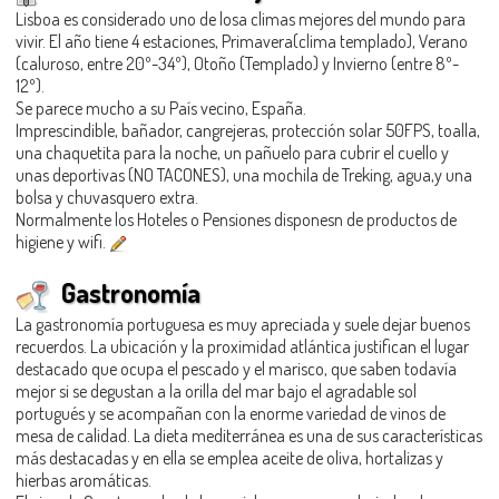
Lisboa es considerado uno de losa climas mejores del mundo para
vivir. El año tiene 4 estaciones, Primavera(clima templado), Verano
(caluroso, entre 20º-34º), Otoño (Templado) y Invierno (entre 8º-
12º).
Se parece mucho a su País vecino, España.
Imprescindible, bañador, cangrejeras, protección solar 50FPS, toalla,
una chaquetita para la noche, un pañuelo para cubrir el cuello y
unas deportivas (NO TACONES), una mochila de Treking, agua,y una
bolsa y chuvasquero extra.
Normalmente los Hoteles o Pensiones disponesn de productos de
higiene y wifi.
Gastronomía
La gastronomía portuguesa es muy apreciada y suele dejar buenos
recuerdos. La ubicación y la proximidad atlántica justifican el lugar
destacado que ocupa el pescado y el marisco, que saben todavía
mejor si se degustan a la orilla del mar bajo el agradable sol
portugués y se acompañan con la enorme variedad de vinos de
mesa de calidad. La dieta mediterránea es una de sus características
más destacadas y en ella se emplea aceite de oliva, hortalizas y
hierbas aromáticas.