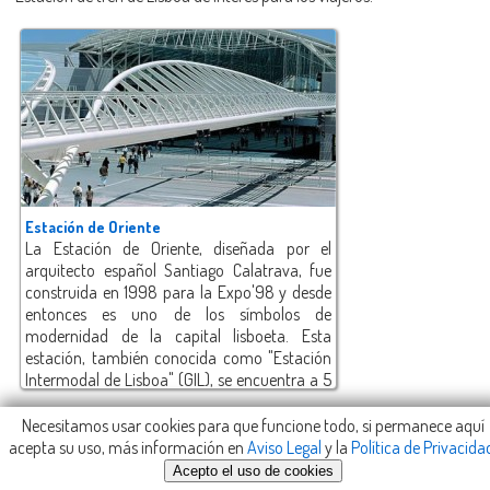
Estación de Oriente
La Estación de Oriente, diseñada por el
arquitecto español Santiago Calatrava, fue
construida en 1998 para la Expo'98 y desde
entonces es uno de los símbolos de
modernidad de la capital lisboeta. Esta
estación, también conocida como "Estación
Intermodal de Lisboa" (GIL), se encuentra a 5
km. al norte del casco antiguo de la capital
lusa.
Necesitamos usar cookies para que funcione todo, si permanece aquí
Añadir lugar en Lisboa (Portugal)
acepta su uso, más información en
Aviso Legal
y la
Política de Privacida
Acepto el uso de cookies