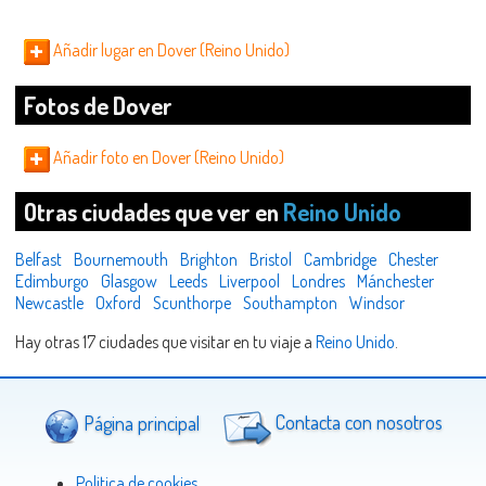
Añadir lugar en Dover (Reino Unido)
Fotos de Dover
Añadir foto en Dover (Reino Unido)
Otras ciudades que ver en
Reino Unido
Belfast
Bournemouth
Brighton
Bristol
Cambridge
Chester
Edimburgo
Glasgow
Leeds
Liverpool
Londres
Mánchester
Newcastle
Oxford
Scunthorpe
Southampton
Windsor
Hay otras 17 ciudades que visitar en tu viaje a
Reino Unido
.
Página principal
Contacta con nosotros
Politica de cookies