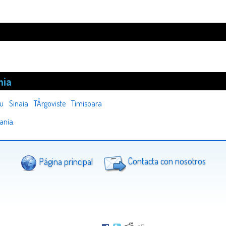
nia
iu
Sinaia
TÂrgoviste
Timisoara
ania
.
Página principal
Contacta con nosotros