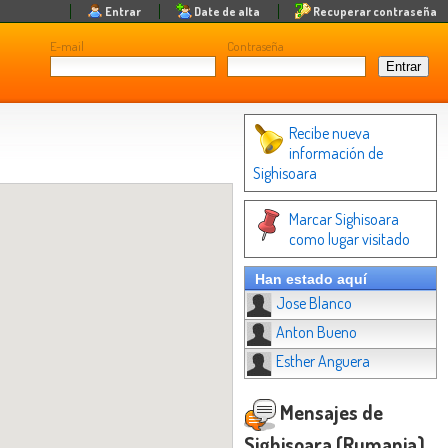
Entrar
Date de alta
Recuperar contraseña
E-mail
Contraseña
Recibe nueva
información de
Sighisoara
Marcar Sighisoara
como lugar visitado
Han estado aquí
Jose Blanco
Anton Bueno
Esther Anguera
Mensajes de
Sighisoara (Rumania)