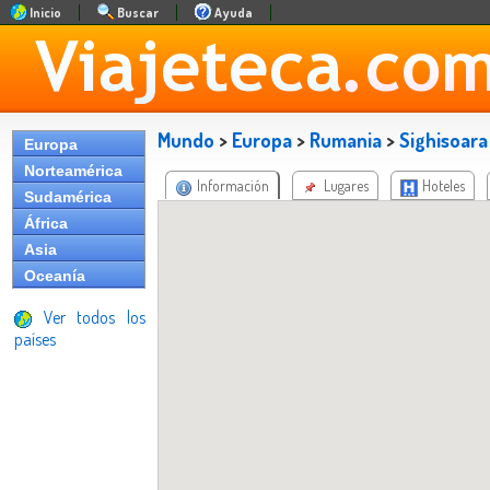
Inicio
Buscar
Ayuda
Mundo
>
Europa
>
Rumania
>
Sighisoara
Europa
Norteamérica
Información
Lugares
Hoteles
Sudamérica
África
Asia
Oceanía
Ver todos los
países