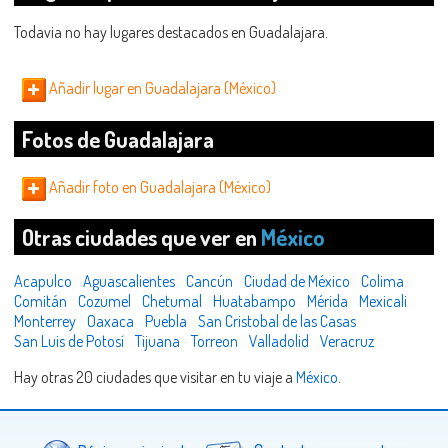
Todavia no hay lugares destacados en Guadalajara.
Añadir lugar en Guadalajara (México)
Fotos de Guadalajara
Añadir foto en Guadalajara (México)
Otras ciudades que ver en
México
Acapulco
Aguascalientes
Cancún
Ciudad de México
Colima
Comitán
Cozumel
Chetumal
Huatabampo
Mérida
Mexicali
Monterrey
Oaxaca
Puebla
San Cristobal de las Casas
San Luis de Potosí
Tijuana
Torreon
Valladolid
Veracruz
Hay otras 20 ciudades que visitar en tu viaje a
México
.