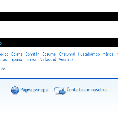
o
éxico
Colima
Comitán
Cozumel
Chetumal
Huatabampo
Mérida
M
otosí
Tijuana
Torreon
Valladolid
Veracruz
ico
.
Página principal
Contacta con nosotros