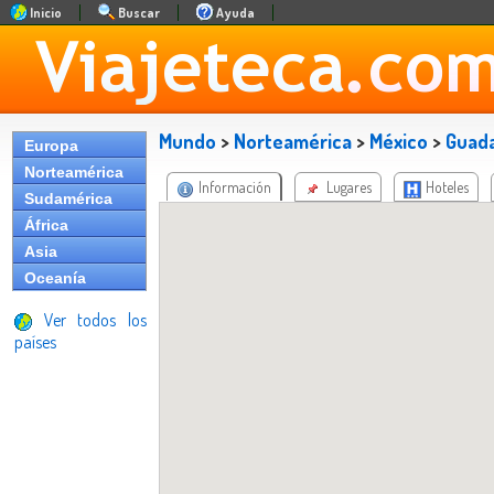
Inicio
Buscar
Ayuda
Mundo
>
Norteamérica
>
México
>
Guada
Europa
Norteamérica
Información
Lugares
Hoteles
Sudamérica
África
Asia
Oceanía
Ver todos los
países