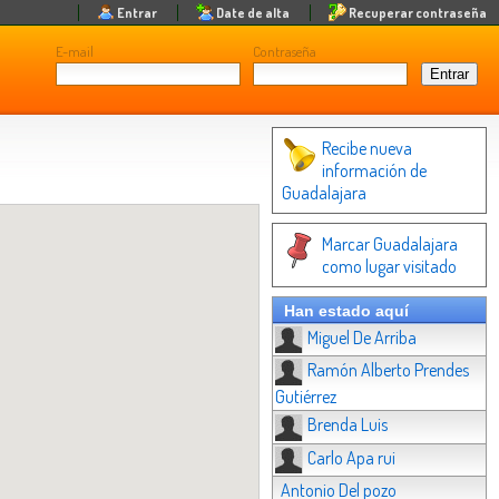
Entrar
Date de alta
Recuperar contraseña
E-mail
Contraseña
Recibe nueva
información de
Guadalajara
Marcar Guadalajara
como lugar visitado
Han estado aquí
Miguel De Arriba
Ramón Alberto Prendes
Gutiérrez
Brenda Luis
Carlo Apa rui
Antonio Del pozo