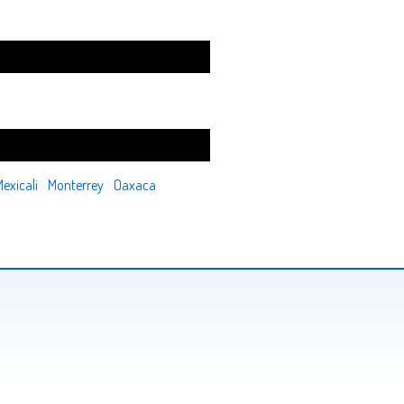
exicali
Monterrey
Oaxaca