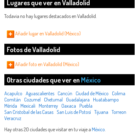
Lugares que ver en Valladolid
Todavia no hay lugares destacados en Valladolid.
Añadir lugar en Valladolid (México)
Fotos de Valladolid
Añadir foto en Valladolid (México)
Otras ciudades que ver en
México
Acapulco
Aguascalientes
Cancún
Ciudad de México
Colima
Comitán
Cozumel
Chetumal
Guadalajara
Huatabampo
Mérida
Mexicali
Monterrey
Oaxaca
Puebla
San Cristobal de las Casas
San Luis de Potosí
Tijuana
Torreon
Veracruz
Hay otras 20 ciudades que visitar en tu viaje a
México
.