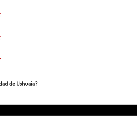
a
.
udad de Ushuaia?