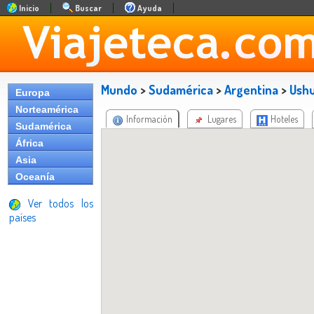
Inicio
Buscar
Ayuda
Mundo
>
Sudamérica
>
Argentina
>
Ushu
Europa
Norteamérica
Información
Lugares
Hoteles
Sudamérica
África
Asia
Oceanía
Ver todos los
países