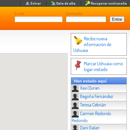
Entrar
Date de alta
Recuperar contraseña
E-mail
Contraseña
Recibe nueva
información de
Ushuaia
Marcar Ushuaia como
lugar visitado
Han estado aquí
Xavi Duran
Begoña Fernández
Teresa Cebrián
Carmen Redondo
Redondo
Dani Galan