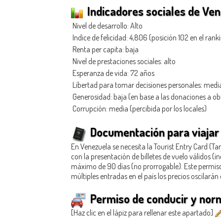
Indicadores sociales de Ve
Nivel de desarrollo: Alto
Indice de felicidad: 4,806 (posición 102 en el rank
Renta per capita: baja
Nivel de prestaciones sociales: alto
Esperanza de vida: 72 años
Libertad para tomar decisiones personales: medi
Generosidad
: baja (en base a las donaciones a o
Corrupción: media (percibida por los locales)
Documentación para viajar
En Venezuela se necesita la Tourist Entry Card (T
con la presentación de billetes de vuelo válidos (i
máximo de 90 días (no prorrogable). Este permiso
múltiples entradas en el país los precios oscilarán 
Permiso de conducir y norm
[Haz clic en el lápiz para rellenar este apartado]