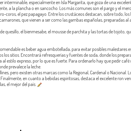
ser interminable, especialmente en Isla Margarita, que goza de una excelen
nte, a la plancha o en sancocho. Los más comunes son el pargo y el mer
oro-coros, el pez papagayo. Entre los crustáceos destacan, sobre todo, los
s camarones, que vienen a ser como las gambas españolas, preparadas al a
 de quesillo, el bienmesabe, el mousse de parchita y las tortas de tojoto, 
ecomendable es beber agua embotellada, para evitar posibles malestares e
s los sitios. Encontrará refresquerías y fuentes de soda, donde los prepar
al estilo expreso, por lo que es fuerte. Para ordenarlo hay que pedir café 
onde prevalece la leche.
llines, pero existen otras marcas como la Regional, Cardenal o Nacional. 
Finalmente, en cuanto a bebidas espiritosas, destaca el excelente ron ve
s, el mejor del país.