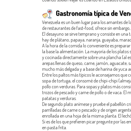
Gastronomía típica de Ve
Venezuela es un buen lugar para los amantes de 
de restaurantes de fast-food, ofrece sin embargo, 
El desayuno se sirve temprano y consiste en una t
hay de plátano, papaya, naranja, guayaba, maracu
A la hora de la comida lo conveniente es preparar 
la base la alimentación. La mayoría de los platos 
y cocinada directamente sobre una plancha (al e
arepas llenas de queso, carne, jamón, aguacate, s
mucho más delgada y a base de harina de yuca ama
Entre los paltos más típicos le aconsejamos que co
sopa de tortuga, el consomé de chipi-chipi (almeja
pollo con verduras. Para sopas y platos más cons
trozos de pescado y carne de pollo o de vaca. El 
patatas y verduras.
De segundo plato anímese y pruebe el pabellón criol
parrilladas de carne o pescado y de origen argent
enrollada en una hoja de la misma planta. El lec
Si es de los que prefieren picar pregunte por las e
en pasta frita.