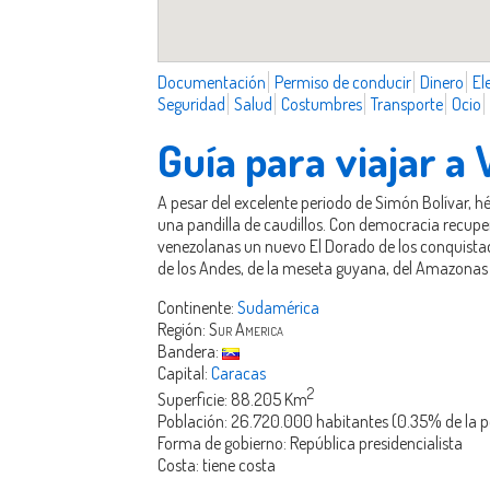
Documentación
Permiso de conducir
Dinero
El
Seguridad
Salud
Costumbres
Transporte
Ocio
Guía para viajar a
A pesar del excelente periodo de Simón Bolívar,
una pandilla de caudillos. Con democracia recupera
venezolanas un nuevo El Dorado de los conquistad
de los Andes, de la meseta guyana, del Amazonas o
Continente:
Sudamérica
Región:
Sur America
Bandera:
Capital:
Caracas
2
Superficie: 88.205 Km
Población: 26.720.000 habitantes (0.35% de la 
Forma de gobierno: República presidencialista
Costa: tiene costa