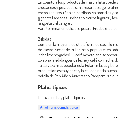
En cuanto a los productos del mar, la lista puede 
crustáceos y pescados son preparados, generalme
encontrar lisas, róbalos, sardinas, salmonetes y c
gigantes llamadas jumbos en ciertos lugares y lo
langosta y el cangrejo.
Para terminar un delicioso postre. Pruebe el dulce
Bebidas:
Como en la mayoría de sitios, fuera de casa, lo r
deliciosos zumos de frutas, muy populares en todo
leche (merengadas). El café venezolano se prepara 
con una medida igual de leche y café con leche, d
La cerveza más popular es la Polar en latas y bote
producción es muy poca y la calidad nada buena. 
botella de Ron Añejo Aniversario Pampero, sin duda
Platos típicos
Todavía no hay platos típicos.