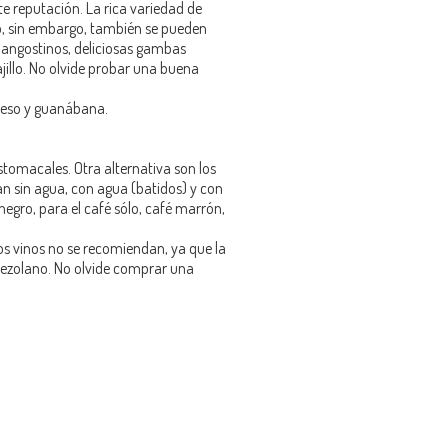
te reputación. La rica variedad de
o, sin embargo, también se pueden
 langostinos, deliciosas gambas
jillo. No olvide probar una buena
queso y guanábana.
stomacales. Otra alternativa son los
an sin agua, con agua (batidos) y con
negro, para el café sólo, café marrón,
Los vinos no se recomiendan, ya que la
nezolano. No olvide comprar una