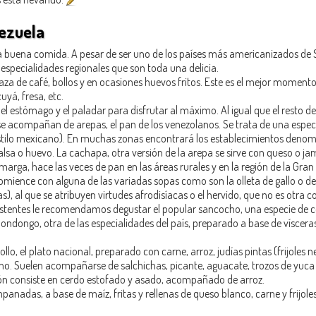
nezuela
la buena comida. A pesar de ser uno de los países más americanizados de
especialidades regionales que son toda una delicia.
aza de café, bollos y en ocasiones huevos fritos. Este es el mejor moment
yá, fresa, etc.
el estómago y el paladar para disfrutar al máximo. Al igual que el resto de
se acompañan de arepas, el pan de los venezolanos. Se trata de una especie
stilo mexicano). En muchas zonas encontrará los establecimientos denomi
alsa o huevo. La cachapa, otra versión de la arepa se sirve con queso o j
rga, hace las veces de pan en las áreas rurales y en la región de la Gra
mience con alguna de las variadas sopas como son la olleta de gallo o de r
s), al que se atribuyen virtudes afrodisíacas o el hervido, que no es otra
istentes le recomendamos degustar el popular sancocho, una especie de 
mondongo, otra de las especialidades del país, preparado a base de víscera
lo, el plato nacional, preparado con carne, arroz, judías pintas (frijoles n
ino. Suelen acompañarse de salchichas, picante, aguacate, trozos de yuca
hón consiste en cerdo estofado y asado, acompañado de arroz.
mpanadas, a base de maíz, fritas y rellenas de queso blanco, carne y frijol