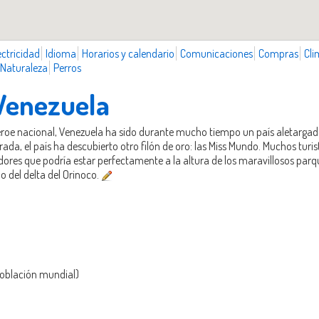
ectricidad
Idioma
Horarios y calendario
Comunicaciones
Compras
Cli
Naturaleza
Perros
 Venezuela
 héroe nacional, Venezuela ha sido durante mucho tiempo un país aletar
da, el país ha descubierto otro filón de oro: las Miss Mundo. Muchos turista
ores que podría estar perfectamente a la altura de los maravillosos parqu
 del delta del Orinoco.
población mundial)