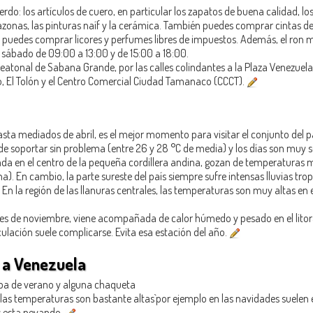
do: los artículos de cuero, en particular los zapatos de buena calidad, los
zonas, las pinturas naíf y la cerámica. También puedes comprar cintas de
 puedes comprar licores y perfumes libres de impuestos. Además, el ron mo
 sábado de 09:00 a 13:00 y de 15:00 a 18:00.
eatonal de Sabana Grande, por las calles colindantes a la Plaza Venezuela,
o, El Tolón y el Centro Comercial Ciudad Tamanaco (CCCT).
a mediados de abril, es el mejor momento para visitar el conjunto del paí
 puede soportar sin problema (entre 26 y 28 °C de media) y los días son mu
tuada en el centro de la pequeña cordillera andina, gozan de temperaturas 
). En cambio, la parte sureste del país siempre sufre intensas lluvias tropi
En la región de las llanuras centrales, las temperaturas son muy altas en
inales de noviembre, viene acompañada de calor húmedo y pesado en el litora
culación suele complicarse. Evita esa estación del año.
r a Venezuela
ropa de verano y alguna chaqueta
 las temperaturas son bastante altas`por ejemplo en las navidades suelen e
s esta nevando.