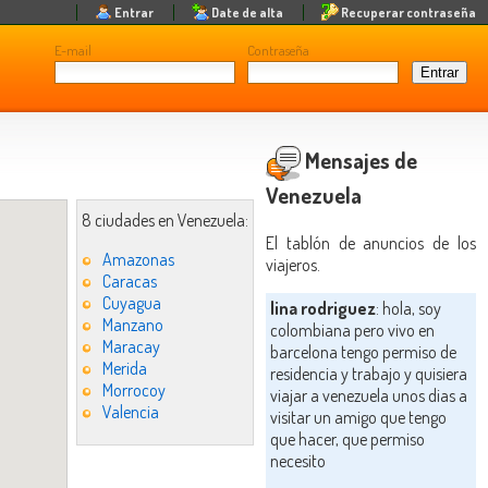
Entrar
Date de alta
Recuperar contraseña
E-mail
Contraseña
Mensajes de
Venezuela
8 ciudades en Venezuela:
El tablón de anuncios de los
Amazonas
viajeros.
Caracas
Cuyagua
lina rodriguez
: hola, soy
Manzano
colombiana pero vivo en
Maracay
barcelona tengo permiso de
Merida
residencia y trabajo y quisiera
Morrocoy
viajar a venezuela unos dias a
Valencia
visitar un amigo que tengo
que hacer, que permiso
necesito