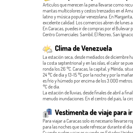
Artículos que merecen la pena llevarse como recuer
mantas multicolores y cestos trenzados en el Ama
latino y música popular venezolana. En Margarita,
excelente calidad. Los comercios abren de lunes a
En Caracas, puedes ir de compras por el Bulevar p
Centro Comerciales: Sambil, El Recreo, San Ignaci
Clima de Venezuela
La estación seca, desde mediados de diciembre hast
la costa septentrional y en las islas, el calor se
ronda los 26 °C. Caracas, la capital, y Mérida, si
24 °C de día y 13-15 °C por la noche y por la mañana
es frío y húmedo por encima de los 3.000 metros. 
°C de día.
La estación de lluvias, desde finales de abril a f
menudo inundaciones. En el centro del país, la cir
Vestimenta de viaje para i
Para viajar a Caracas solo es necesario llevarse 
para las noches que suele refrescar durante el dia
Cuando suelen vajar es cuando en Estados Unido