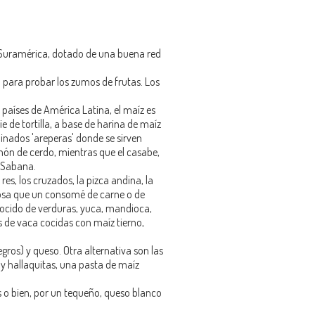
 Suramérica, dotado de una buena red
o para probar los zumos de frutas. Los
 países de América Latina, el maíz es
 de tortilla, a base de harina de maíz
nados 'areperas' donde se sirven
amón de cerdo, mientras que el casabe,
n Sabana.
es, los cruzados, la pizca andina, la
 cosa que un consomé de carne o de
cocido de verduras, yuca, mandioca,
s de vaca cocidas con maíz tierno,
egros) y queso. Otra alternativa son las
 y hallaquitas, una pasta de maíz
es o bien, por un tequeño, queso blanco