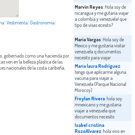
Marvin Reyes
: Hola soy de
nicaragua y me gutaria viajar
a colombia y venezuela! que
ma
Vestimenta
Gastronomía
tipo de visas ecesito?
Maria Vargas
: Hola soy de
Mexico y me gustaria visitar
venezuela q documentos
gado, gobernado como una hacienda por
necesito para viajar
s ven en la belleza plástica de las
Maria laura Rodríguez
:
es nacionales de la costa caribeña,
tengo que aplicarme alguna
vacuna para viajar a
Venezuela (Parque Nacional
Morocoy)
Froylan Rivera
: hola soy
mnexicano y me gustaria
viajar a venezuela que
documentos necesito
Isabel cristina
RozoAlvarez
: hola vivo en