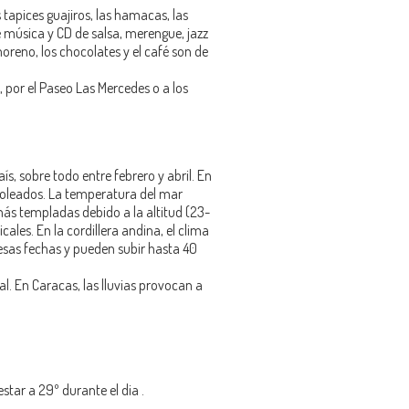
 tapices guajiros, las hamacas, las
 música y CD de salsa, merengue, jazz
reno, los chocolates y el café son de
 por el Paseo Las Mercedes o a los
s, sobre todo entre febrero y abril. En
y soleados. La temperatura del mar
más templadas debido a la altitud (23-
cales. En la cordillera andina, el clima
 esas fechas y pueden subir hasta 40
l. En Caracas, las lluvias provocan a
star a 29º durante el dia .