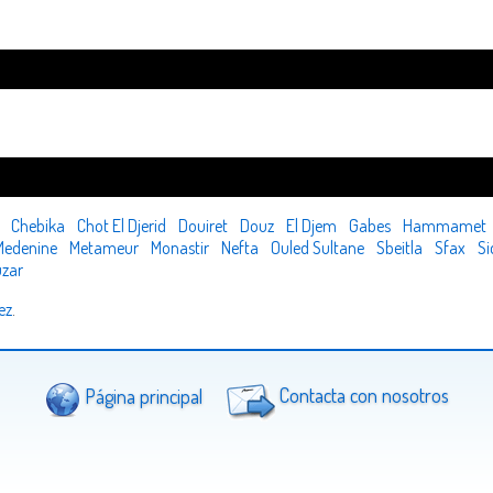
Chebika
Chot El Djerid
Douiret
Douz
El Djem
Gabes
Hammamet
Medenine
Metameur
Monastir
Nefta
Ouled Sultane
Sbeitla
Sfax
Si
úzar
ez
.
Página principal
Contacta con nosotros