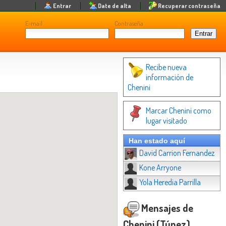
Entrar
Date de alta
Recuperar contraseña
E-mail
Contraseña
Recibe nueva
información de
Chenini
Marcar Chenini como
lugar visitado
Han estado aquí
David Carrion Fernandez
Kone Arryone
Yola Heredia Parrilla
Mensajes de
Chenini (Túnez)