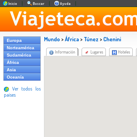
Inicio
Buscar
Ayuda
Mundo
>
África
>
Túnez
>
Chenini
Europa
Norteamérica
Información
Lugares
Hoteles
Sudamérica
África
Asia
Oceanía
Ver todos los
países