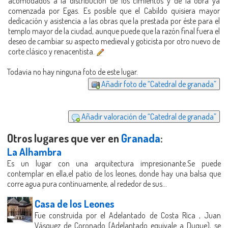
acomodados a la distribución de los cimientos y de la obra ya
comenzada por Egas. Es posible que el Cabildo quisiera mayor
dedicación y asistencia a las obras que la prestada por éste para el
templo mayor de la ciudad, aunque puede que la razón final fuera el
deseo de cambiar su aspecto medieval y goticista por otro nuevo de
corte clásico y renacentista.
Todavia no hay ninguna foto de este lugar.
Añadir foto de “Catedral de granada”
Añadir valoración de “Catedral de granada”
Otros lugares que ver en
Granada
:
La Alhambra
Es un lugar con una arquitectura impresionante.Se puede
contemplar en ella,el patio de los leones, donde hay una balsa que
corre agua pura continuamente, al rededor de sus...
Casa de los Leones
Fue construida por el Adelantado de Costa Rica , Juan
Vásquez de Coronado (Adelantado equivale a Duque), se