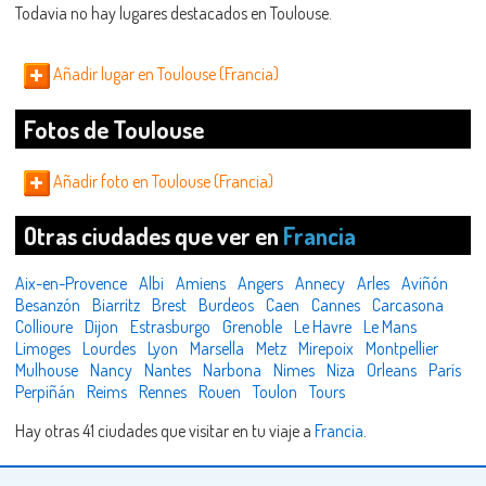
Todavia no hay lugares destacados en Toulouse.
Añadir lugar en Toulouse (Francia)
Fotos de Toulouse
Añadir foto en Toulouse (Francia)
Otras ciudades que ver en
Francia
Aix-en-Provence
Albi
Amiens
Angers
Annecy
Arles
Aviñón
Besanzón
Biarritz
Brest
Burdeos
Caen
Cannes
Carcasona
Collioure
Dijon
Estrasburgo
Grenoble
Le Havre
Le Mans
Limoges
Lourdes
Lyon
Marsella
Metz
Mirepoix
Montpellier
Mulhouse
Nancy
Nantes
Narbona
Nimes
Niza
Orleans
París
Perpiñán
Reims
Rennes
Rouen
Toulon
Tours
Hay otras 41 ciudades que visitar en tu viaje a
Francia
.