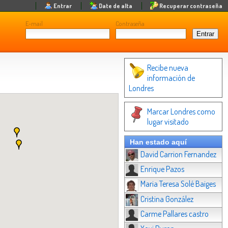
Entrar
Date de alta
Recuperar contraseña
E-mail
Contraseña
Recibe nueva
información de
Londres
Marcar Londres como
lugar visitado
Han estado aquí
David Carrion Fernandez
Enrique Pazos
Maria Teresa Solé Baiges
Cristina González
Carme Pallares castro