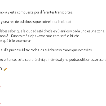
mplia y está compuesta por diferentes transportes:
y una red de autobuses que cubre toda la ciudad.
bes saber que la ciudad está divida en 9 anillos y cada uno es una zona. 
 zona 3… Cuanto más lejos vayas más caro será el billete.
r qué billete comprar.
 al día puedes utilizar todos los autobuses y trams que necesites.
ro entonces se te cobrará el viaje individual y no podrás utilizar este recurs
50.