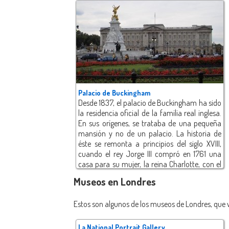
Palacio de Buckingham
Desde 1837, el palacio de Buckingham ha sido
la residencia oficial de la familia real inglesa.
En sus orígenes, se trataba de una pequeña
mansión y no de un palacio. La historia de
éste se remonta a principios del siglo XVIII,
cuando el rey Jorge III compró en 1761 una
casa para su mujer, la reina Charlotte, con el
fin de disfrutar de un hogar más familiar y
Museos en Londres
entrañable que el del cercano palacio de St
James, desde donde se realizaban, entonces,
Estos son algunos de los museos de Londres, que va
muchas de los cometidos monárquicos. En
1826, su hijo el rey, Jorge IV, encargó a su
arquitecto, John Nash, remodelar la casa y
La National Portrait Gallery