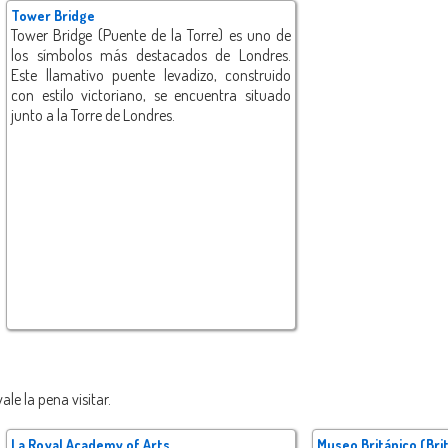
los ya no tan famoso
Tower Bridge
Tower Bridge (Puente de la Torre) es uno de
depende la supervi
los símbolos más destacados de Londres.
británica.
Este llamativo puente levadizo, construido
con estilo victoriano, se encuentra situado
junto a la Torre de Londres.
le la pena visitar.
La Royal Academy of Arts
Museo Británico (Br