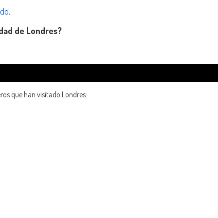
ido
.
udad de Londres?
eros que han visitado Londres: