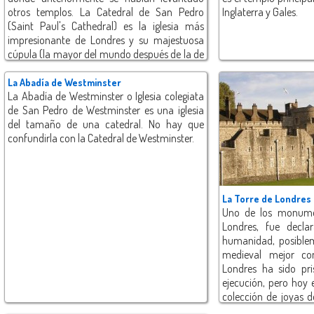
otros templos. La Catedral de San Pedro
Inglaterra y Gales.
(Saint Paul's Cathedral) es la iglesia más
impresionante de Londres y su majestuosa
cúpula (la mayor del mundo después de la de
San Pedro en el Vaticano) es uno de los
puntos de referencia de la ciudad. Entre sus
La Abadía de Westminster
más curiosas atracciones está la Galería de
La Abadía de Westminster o Iglesia colegiata
los Susurros (Whispering Gallery)
de San Pedro de Westminster es una iglesia
mundialmente conocida por los raros efectos
del tamaño de una catedral. No hay que
acústicos.
confundirla con la Catedral de Westminster.
La Torre de Londres
Uno de los monume
Londres, fue decla
humanidad, posibleme
medieval mejor co
Londres ha sido pri
ejecución, pero hoy e
colección de joyas de
Está custodiada por 