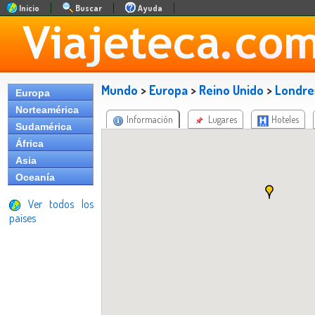
Inicio
Buscar
Ayuda
Mundo
>
Europa
>
Reino Unido
>
Londre
Europa
Norteamérica
Información
Lugares
Hoteles
Sudamérica
África
Asia
Oceanía
Ver todos los
países