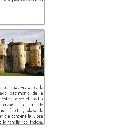
ntos más visitados de
rado patrimonio de la
nte por ser el castillo
nservado. La torre de
sión, fuerte y plaza de
n día contiene la lujosa
 la familia real inglesa.
los famosos Beefeaters y