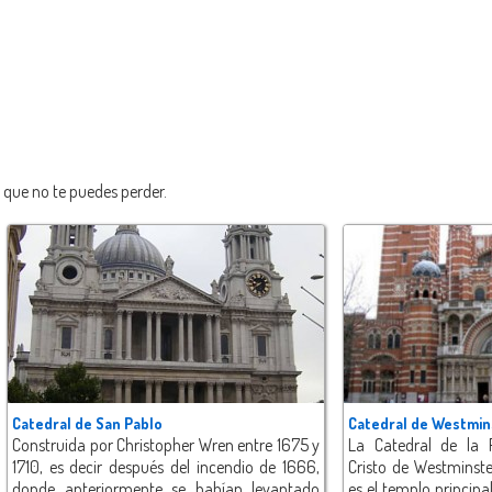
que no te puedes perder.
Catedral de San Pablo
Catedral de Westmin
Construida por Christopher Wren entre 1675 y
La Catedral de la 
1710, es decir después del incendio de 1666,
Cristo de Westminster
donde anteriormente se habían levantado
es el templo principal