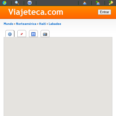
Mundo
>
Norteamérica
>
Haití
>
Labadee